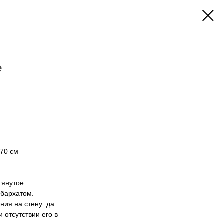
e
 70 см
тянутое
бархатом.
ния на стену: да
 отсутствии его в