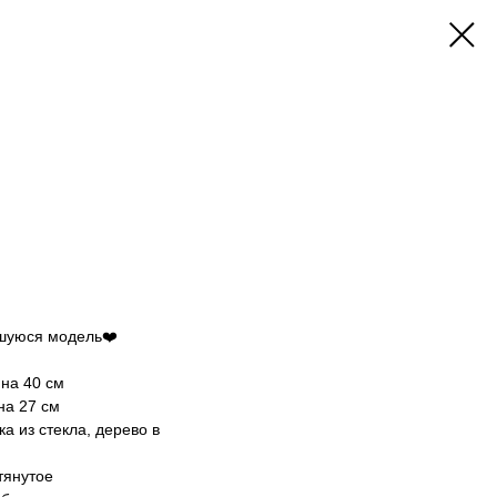
шуюся модель❤️
 на 40 см
на 27 см
а из стекла, дерево в
тянутое