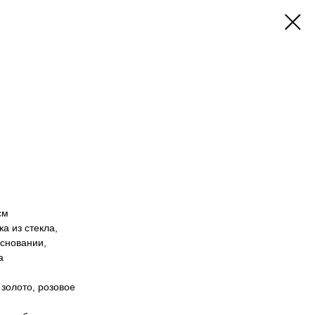
см
а из стекла,
основании,
а
 золото, розовое