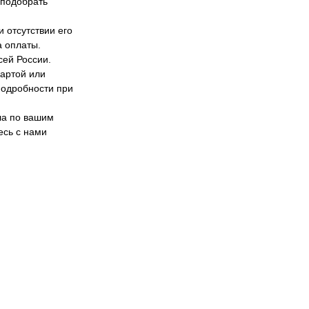
 подобрать
 отсутствии его
а оплаты.
сей России.
картой или
дробности при
ла по вашим
есь с нами